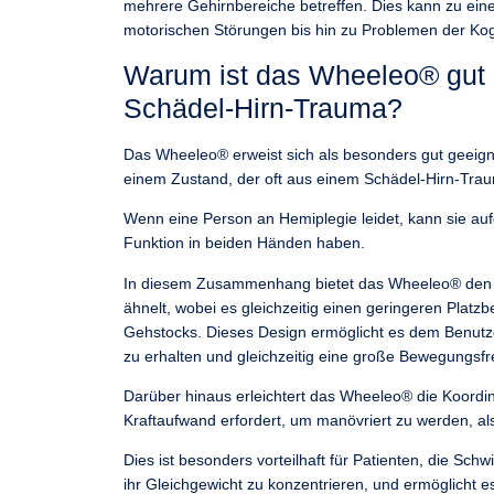
mehrere Gehirnbereiche betreffen. Dies kann zu ein
motorischen Störungen bis hin zu Problemen der Ko
Warum ist das Wheeleo® gut 
Schädel-Hirn-Trauma?
Das Wheeleo® erweist sich als besonders gut geeigne
einem Zustand, der oft aus einem Schädel-Hirn-Traum
Wenn eine Person an Hemiplegie leidet, kann sie a
Funktion in beiden Händen haben.
In diesem Zusammenhang bietet das Wheeleo® den Vor
ähnelt, wobei es gleichzeitig einen geringeren Platzb
Gehstocks. Dieses Design ermöglicht es dem Benutze
zu erhalten und gleichzeitig eine große Bewegungsfr
Darüber hinaus erleichtert das Wheeleo® die Koord
Kraftaufwand erfordert, um manövriert zu werden, als
Dies ist besonders vorteilhaft für Patienten, die Sc
ihr Gleichgewicht zu konzentrieren, und ermöglicht e