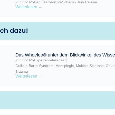
29/05/2026
Benutzerberichte
Schädel-Hirn-Trauma
Weiterlesen →
ich dazu!
Das Wheeleo® unter dem Blickwinkel des Wissen
29/05/2026
Expertenreferenzen
Guillain-Barré-Syndrom
,
Hemiplegie
,
Multiple Sklerose
,
Onkol
Trauma
Weiterlesen →