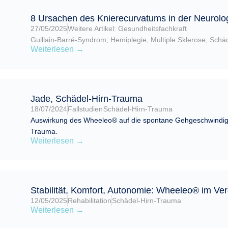
8 Ursachen des Knierecurvatums in der Neurol
27/05/2025
Weitere Artikel: Gesundheitsfachkraft
Guillain-Barré-Syndrom
,
Hemiplegie
,
Multiple Sklerose
,
Schä
Weiterlesen →
Jade, Schädel-Hirn-Trauma
18/07/2024
Fallstudien
Schädel-Hirn-Trauma
Auswirkung des Wheeleo® auf die spontane Gehgeschwindigk
Trauma.
Weiterlesen →
Stabilität, Komfort, Autonomie: Wheeleo® im Ve
12/05/2025
Rehabilitation
Schädel-Hirn-Trauma
Weiterlesen →