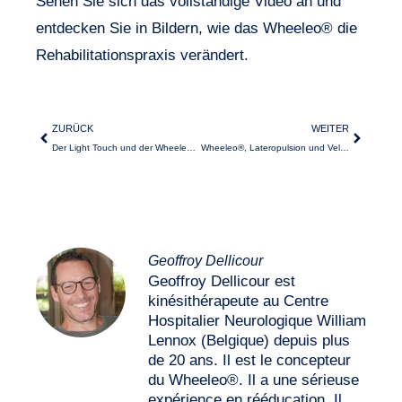
Sehen Sie sich das vollständige Video an und
entdecken Sie in Bildern, wie das Wheeleo® die
Rehabilitationspraxis verändert.
ZURÜCK
WEITER
Der Light Touch und der Wheeleo®: ein einfacher Kontakt, der alles verändert
Wheeleo®, Lateropulsion und Velpeau-Verband
Geoffroy Dellicour
Geoffroy Dellicour est
kinésithérapeute au Centre
Hospitalier Neurologique William
Lennox (Belgique) depuis plus
de 20 ans. Il est le concepteur
du Wheeleo®. Il a une sérieuse
expérience en rééducation. Il