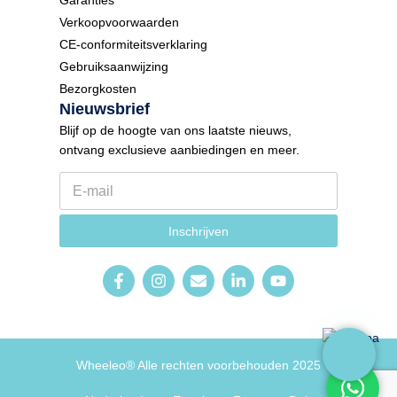
Verkoopvoorwaarden
CE-conformiteitsverklaring
Gebruiksaanwijzing
Bezorgkosten
Nieuwsbrief
Blijf op de hoogte van ons laatste nieuws,
ontvang exclusieve aanbiedingen en meer.
E
-
m
t
a
Inschrijven
a
i
a
l
l
*
E
-
m
a
i
l
Wheeleo® Alle rechten voorbehouden 2025
N
i