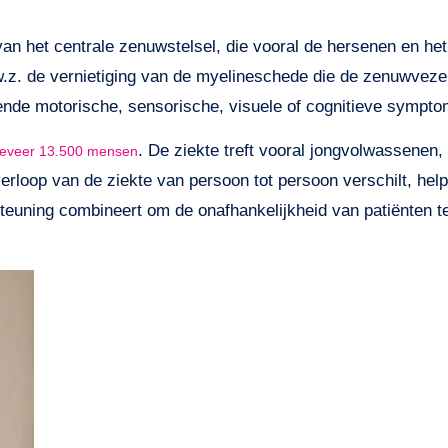
an het centrale zenuwstelsel, die vooral de hersenen en he
.z. de vernietiging van de myelineschede die de zenuwvez
ende motorische, sensorische, visuele of cognitieve sympt
. De ziekte treft vooral jongvolwassenen, 
ngeveer 13.500 mensen
oop van de ziekte van persoon tot persoon verschilt, helpt
steuning combineert om de onafhankelijkheid van patiënten t