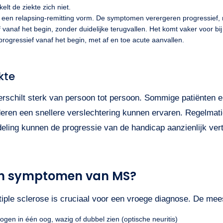
elt de ziekte zich niet.
een relapsing-remitting vorm. De symptomen verergeren progressief, 
vanaf het begin, zonder duidelijke terugvallen. Het komt vaker voor b
rogressief vanaf het begin, met af en toe acute aanvallen.
kte
rschilt sterk van persoon tot persoon. Sommige patiënten 
nderen een snellere verslechtering kunnen ervaren. Regelmat
eling kunnen de progressie van de handicap aanzienlijk ver
 en symptomen van MS?
iple sclerose is cruciaal voor een vroege diagnose. De me
gen in één oog, wazig of dubbel zien (optische neuritis)