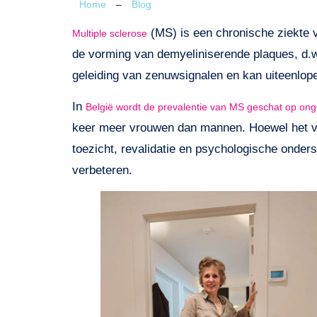
Home
–
Blog
(MS) is een chronische ziekte v
Multiple sclerose
de vorming van demyeliniserende plaques, d.w
geleiding van zenuwsignalen en kan uiteenlop
In
België wordt de prevalentie van MS geschat op o
keer meer vrouwen dan mannen. Hoewel het verl
toezicht, revalidatie en psychologische onder
verbeteren.