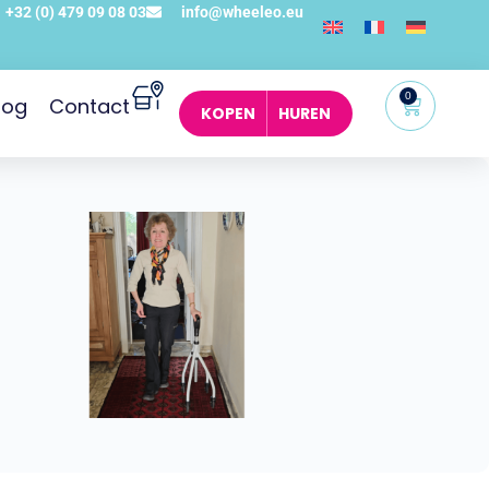
+32 (0) 479 09 08 03
info@wheeleo.eu
0
log
Contact
KOPEN
HUREN