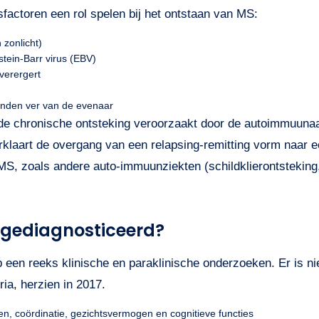
factoren een rol spelen bij het ontstaan van MS:
 zonlicht)
pstein-Barr virus (EBV)
verergert
anden ver van de evenaar
de chronische ontsteking veroorzaakt door de autoimmuunaa
verklaart de overgang van een relapsing-remitting vorm naa
t MS, zoals andere auto-immuunziekten (schildklierontstekin
e gediagnosticeerd?
 een reeks klinische en paraklinische onderzoeken. Er is ni
ia, herzien in 2017.
n, coördinatie, gezichtsvermogen en cognitieve functies