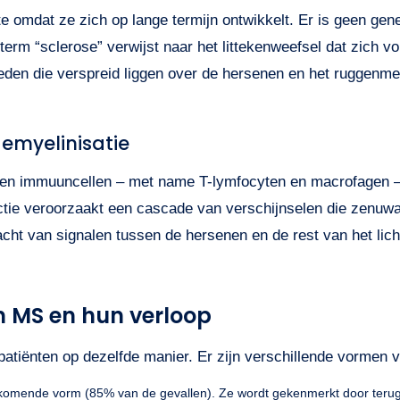
 omdat ze zich op lange termijn ontwikkelt. Er is geen gen
erm “sclerose” verwijst naar het littekenweefsel dat zich vor
eden die verspreid liggen over de hersenen en het ruggenme
emyelinisatie
ken immuuncellen – met name T-lymfocyten en macrofagen – 
ie veroorzaakt een cascade van verschijnselen die zenuwas
dracht van signalen tussen de hersenen en de rest van het 
n MS en hun verloop
le patiënten op dezelfde manier. Er zijn verschillende vormen
omende vorm (85% van de gevallen). Ze wordt gekenmerkt door terugva