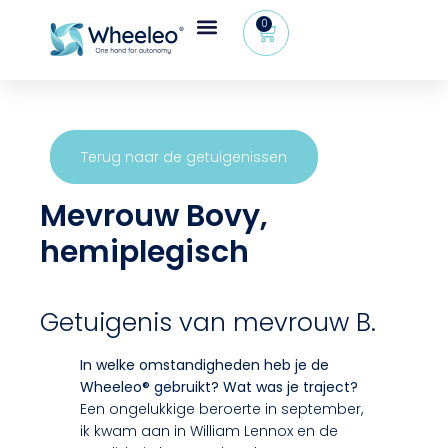
0
Wheeleo®, de rollator met één hand
Voor gezondheidsprofessionals
Terug naar de getuigenissen
Mevrouw Bovy,
hemiplegisch
Getuigenis van mevrouw B.
In welke omstandigheden heb je de
Wheeleo® gebruikt? Wat was je traject?
Een ongelukkige beroerte in september,
ik kwam aan in William Lennox en de