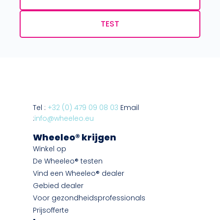
TEST
Tel :
+32 (0) 479 09 08 03
Email
:
info@wheeleo.eu
Wheeleo® krijgen
Winkel op
De Wheeleo® testen
Vind een Wheeleo® dealer
Gebied dealer
Voor gezondheidsprofessionals
Prijsofferte