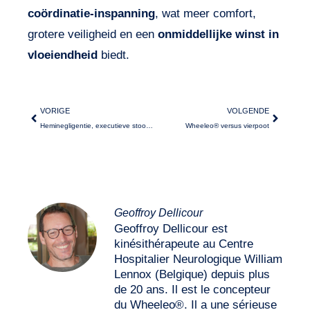
coördinatie-inspanning
, wat meer comfort,
grotere veiligheid en een
onmiddellijke winst in
vloeiendheid
biedt.
VORIGE
VOLGENDE
Heminegligentie, executieve stoornissen en Wheeleo®
Wheeleo® versus vierpoot
Geoffroy Dellicour
Geoffroy Dellicour est
kinésithérapeute au Centre
Hospitalier Neurologique William
Lennox (Belgique) depuis plus
de 20 ans. Il est le concepteur
du Wheeleo®. Il a une sérieuse