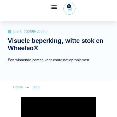
0
Wheeleo®, de rollator met één hand
Voor gezondheidsprofessionals
juni 6, 2025
Artikel
Visuele beperking, witte stok en
Wheeleo®
Een winnende combo voor coördinatieproblemen
Home
–
Blog