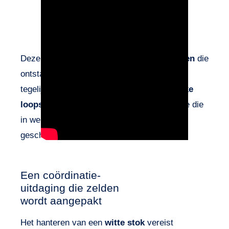
Deze video belicht de
coördinatieproblemen
die
ontstaan wanneer een slechtziende persoon
tegelijkertijd een
witte stok
en een
klassieke
loopstok
probeert te gebruiken. Een situatie die
in werkelijkheid vaak voorkomt maar weinig
geschikt is.
Een coördinatie-
uitdaging die zelden
wordt aangepakt
Het hanteren van een
witte stok
vereist