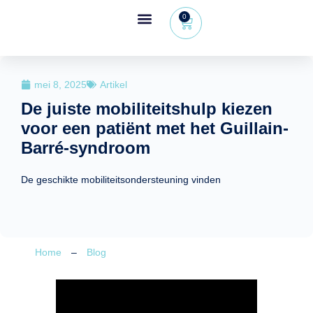
0
Wheeleo®, de rollator met één hand
Voor gezondheidsprofessionals
mei 8, 2025
Artikel
De juiste mobiliteitshulp kiezen
voor een patiënt met het Guillain-
Barré-syndroom
De geschikte mobiliteitsondersteuning vinden
Home
–
Blog