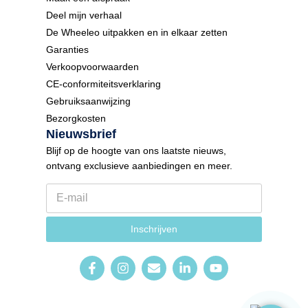
Deel mijn verhaal
De Wheeleo uitpakken en in elkaar zetten
Garanties
Verkoopvoorwaarden
CE-conformiteitsverklaring
Gebruiksaanwijzing
Bezorgkosten
Nieuwsbrief
Blijf op de hoogte van ons laatste nieuws,
ontvang exclusieve aanbiedingen en meer.
E
t
-
a
m
a
a
l
Inschrijven
i
N
l
i
*
e
u
w
s
b