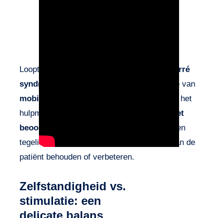
Looptraining bij een patiënt met
Guillain-Barré
syndroom
vereist een weloverwogen keuze van
mobiliteitsondersteuning
. De selectie van het
hulpmiddel moet altijd worden geleid door
het
beoogde doel
: zelfstandigheid bevorderen en
tegelijkertijd de motorische vaardigheden van de
patiënt behouden of verbeteren.
Zelfstandigheid vs.
stimulatie: een
delicate balans