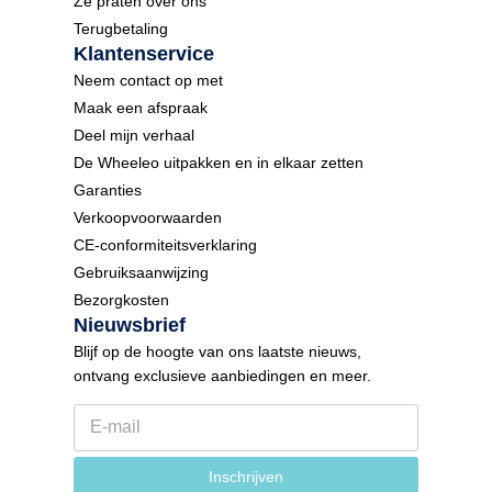
Ze praten over ons
Terugbetaling
Klantenservice
Neem contact op met
Maak een afspraak
Deel mijn verhaal
De Wheeleo uitpakken en in elkaar zetten
Garanties
Verkoopvoorwaarden
CE-conformiteitsverklaring
Gebruiksaanwijzing
Bezorgkosten
Nieuwsbrief
Blijf op de hoogte van ons laatste nieuws,
ontvang exclusieve aanbiedingen en meer.
E
-
m
E
a
Inschrijven
-
i