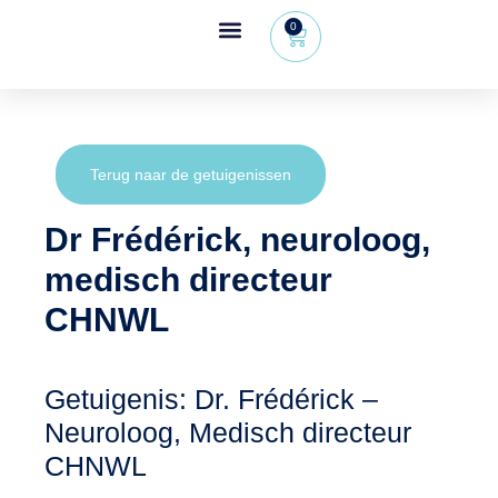
0
Wheeleo®, de rollator met één hand
Voor gezondheidsprofessionals
Terug naar de getuigenissen
Dr Frédérick, neuroloog,
medisch directeur
CHNWL
Getuigenis: Dr. Frédérick –
Neuroloog, Medisch directeur
CHNWL