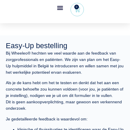
0
Easy-Up bestelling
Bij
Wheeleo® hechten we veel waarde aan de feedback van
zorgprofessionals en patiënten
. We zijn van plan om het
Easy-
Up
hulpmiddel in België te introduceren en willen samen met jou
het werkelijke potentieel ervan evalueren.
Als je de kans hebt om het te testen en denkt dat het aan een
concrete behoefte zou kunnen voldoen (voor jou, je patiënten of
je instelling), nodigen we je uit om
dit formulier in te vullen
.
Dit is geen aankoopverplichting, maar gewoon een
verkennend
onderzoek
.
Je gedetailleerde feedback is waardevol om:
klinische of thuissituaties te identificeren waar de Easy-Up