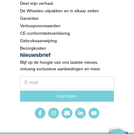
Deel mijn verhaal
De Wheeleo uitpakken en in elkaar zetten
Garanties
Verkoopvoorwaarden
CE-conformiteitsverklaring
Gebruiksaanwijzing
Bezorgkosten
Nieuwsbrief
Blijf op de hoogte van ons laatste nieuws,
ontvang exclusieve aanbiedingen en meer.
E
-
m
t
a
Inschrijven
a
i
a
l
l
*