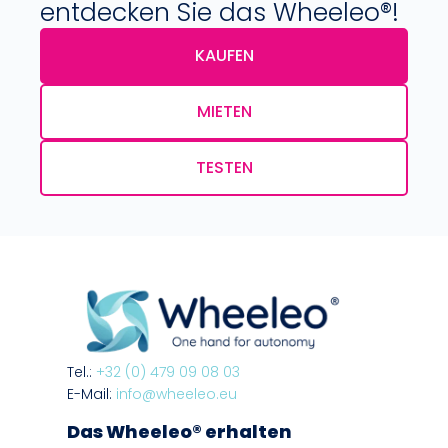
entdecken Sie das Wheeleo®!
KAUFEN
MIETEN
TESTEN
Tel.:
+32 (0) 479 09 08 03
E-Mail:
info@wheeleo.eu
Das Wheeleo® erhalten