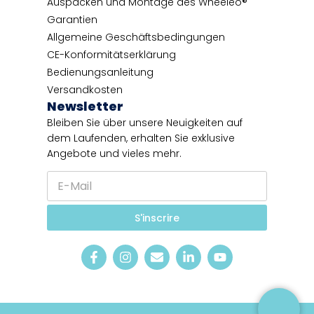
Auspacken und Montage des Wheeleo®
Garantien
Allgemeine Geschäftsbedingungen
CE-Konformitätserklärung
Bedienungsanleitung
Versandkosten
Newsletter
Bleiben Sie über unsere Neuigkeiten auf
dem Laufenden, erhalten Sie exklusive
Angebote und vieles mehr.
E
E
-
-
M
M
a
a
S'inscrire
i
i
l
l
*
N
e
w
s
l
e