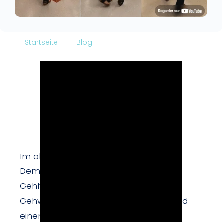
Startseite
–
Blog
Im obigen Video sehen wir eine
Demonstration mit drei verschiedenen
Gehhilfen (ATM): einem Einhand-
Gehwagen Weeleo®, einem Rollator und
einem Gehstock. Für jedes Hilfsmittel