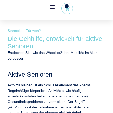
0
Wheeleo®, der Einhand-Rollator
Bereich für Gesundheitsfachkräfte
Startseite
Für wen?
–
–
Die Gehhilfe, entwickelt für aktive
Senioren.
Entdecken Sie, wie das Wheeleo® Ihre Mobilität im Alter
verbessert.
Aktive Senioren
Aktiv zu bleiben ist ein Schlüsselelement des Alterns.
Regelmäßige körperliche Aktivität sowie häufige
soziale Aktivitäten helfen, altersbedingte (mentale)
Gesundheitsprobleme zu vermeiden. Der Begriff
„aktiv“ umfasst die Teilnahme an sozialen Aktivitäten
und die Steigerung der eigenen Aktivität dabei,