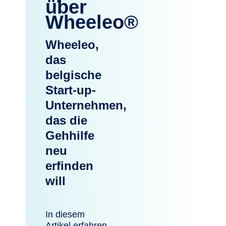
über
Wheeleo®
Wheeleo,
das
belgische
Start-up-
Unternehmen,
das die
Gehhilfe
neu
erfinden
will
In diesem
Artikel erfahren