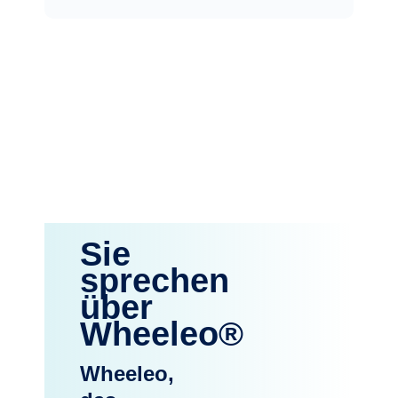
Sie
sprechen
über
Wheeleo®
Wheeleo,