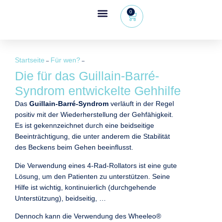
0
Wheeleo®, der Einhand-Rollator
Bereich für Gesundheitsfachkräfte
Startseite
Für wen?
–
–
Die für das Guillain-Barré-
Syndrom entwickelte Gehhilfe
Das
Guillain-Barré-Syndrom
verläuft in der Regel
positiv mit der Wiederherstellung der Gehfähigkeit.
Es ist gekennzeichnet durch eine beidseitige
Beeinträchtigung, die unter anderem die Stabilität
des Beckens beim Gehen beeinflusst.
Die Verwendung eines 4-Rad-Rollators ist eine gute
Lösung, um den Patienten zu unterstützen. Seine
Hilfe ist wichtig, kontinuierlich (durchgehende
Unterstützung), beidseitig, …
Dennoch kann die Verwendung des Wheeleo®