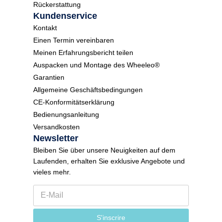
Rückerstattung
Kundenservice
Kontakt
Einen Termin vereinbaren
Meinen Erfahrungsbericht teilen
Auspacken und Montage des Wheeleo®
Garantien
Allgemeine Geschäftsbedingungen
CE-Konformitätserklärung
Bedienungsanleitung
Versandkosten
Newsletter
Bleiben Sie über unsere Neuigkeiten auf dem
Laufenden, erhalten Sie exklusive Angebote und
vieles mehr.
E
E
-
-
M
M
a
a
S'inscrire
i