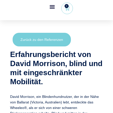
0
Wheeleo®, der Einhand-Rollator
Bereich für Gesundheitsfachkräfte
Zurück zu den Referenzen
Erfahrungsbericht von
David Morrison, blind und
mit eingeschränkter
Mobilität.
David Morrison, ein Blindenhundnutzer, der in der Nähe
von Ballarat (Victoria, Australien) lebt, entdeckte das
Wheeleo®, als er sich von einer schweren