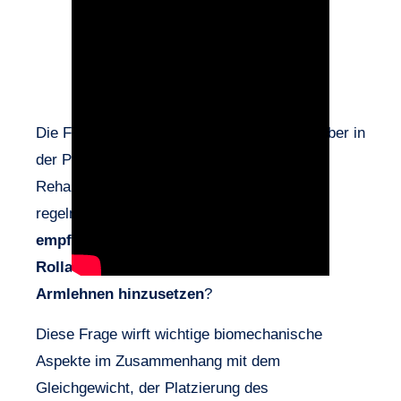
Die Frage mag einfach erscheinen, taucht aber in
der Praxis, insbesondere in der Geriatrie,
Rehabilitation oder häuslichen Pflege,
regelmäßig auf:
Sollte einem Patienten
empfohlen werden, die Bremsen seines
Rollators zu blockieren, um sich ohne
Armlehnen hinzusetzen
?
Diese Frage wirft wichtige biomechanische
Aspekte im Zusammenhang mit dem
Gleichgewicht, der Platzierung des