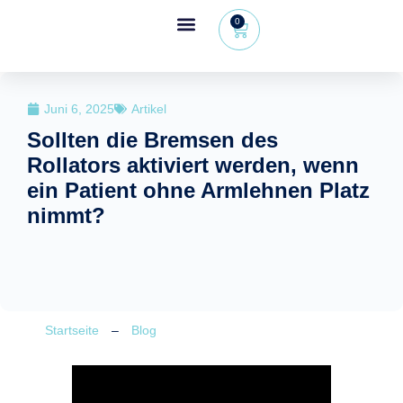
0
Wheeleo®, der Einhand-Rollator
Bereich für Gesundheitsfachkräfte
Juni 6, 2025
Artikel
Sollten die Bremsen des
Rollators aktiviert werden, wenn
ein Patient ohne Armlehnen Platz
nimmt?
Startseite
–
Blog