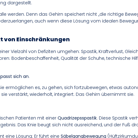
ng dargestellt.
r Falle werden. Denn das Gehirn speichert nicht „die richtige Bew
 wiederzuerlangen, auch wenn diese Lösung vom idealen Bewe
ext von Einschränkungen
ner Vielzahl von Defiziten umgehen: Spastik, Kraftverlust, Gle
n: Bodenbeschaffenheit, Qualität der Schuhe, technische Hilf
 passt sich an
.
 Sie ermöglichen es, zu gehen, sich fortzubewegen, etwas auto
ie verstärkt, wiederholt, integriert. Das Gehirn übernimmt sie.
ischen Patienten mit einer
Quadrizepsspastik
. Diese Spastik ve
gebnis: Das Knie beugt sich nicht ausreichend, und der Fuß d
t eine Lösung: Er führt eine
Säbelgangbewegung
(Hüftzirkumduk