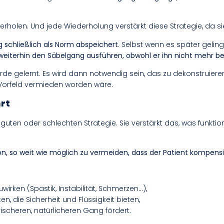
ederholen. Und jede Wiederholung verstärkt diese Strategie, da sie
 schließlich als Norm abspeichert
. Selbst wenn es später geling
weiterhin den Säbelgang ausführen, obwohl er ihn nicht mehr be
e gelernt. Es wird dann notwendig sein, das zu dekonstruieren,
 Vorfeld vermieden worden wäre.
hrt
 guten oder schlechten Strategie. Sie verstärkt das, was funktioni
ion, so weit wie möglich zu vermeiden, dass der Patient kompen
uwirken (Spastik, Instabilität, Schmerzen…),
n, die Sicherheit und Flüssigkeit bieten,
scheren, natürlicheren Gang fördert.