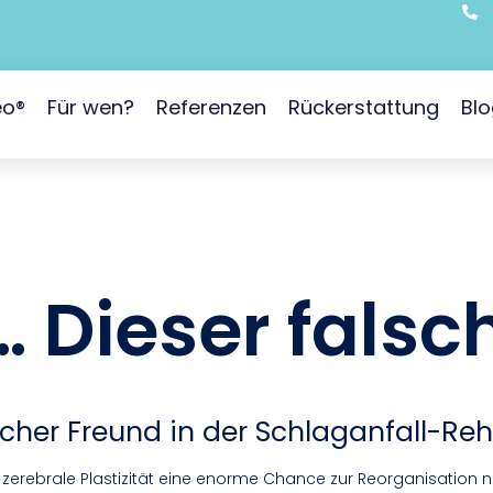
eo®
Für wen?
Referenzen
Rückerstattung
Bl
t… Dieser fals
alscher Freund in der Schlaganfall-Reh
 zerebrale Plastizität eine enorme Chance zur Reorganisation na