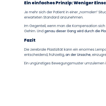
Ein einfaches Prinzip: Weniger Ei
Je mehr sich der Patient in einer „normalen“ S
erwarteten Standard anzunehmen.
Im Gegenteil, wenn man die Kompensation sich et
Gehirn. Und
genau dieser Gang wird durch die Plas
Fazit
Die zerebrale Plastizität kann ein enormes Lernp
entscheidend, frühzeitig,
an der Ursache
, einzugr
Ein ungünstiges Bewegungsmuster umzulernen is