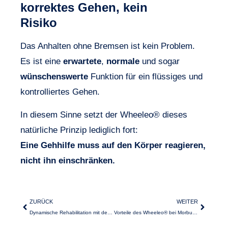
korrektes Gehen, kein
Risiko
Das Anhalten ohne Bremsen ist kein Problem.
Es ist eine
erwartete
,
normale
und sogar
wünschenswerte
Funktion für ein flüssiges und
kontrolliertes Gehen.
In diesem Sinne setzt der Wheeleo® dieses
natürliche Prinzip lediglich fort:
Eine Gehhilfe muss auf den Körper reagieren,
nicht ihn einschränken.
ZURÜCK
WEITER
Dynamische Rehabilitation mit dem Wheeleo® und den BlazePod®: ein umfassendes Training für Gleichgewicht, Aufmerksamkeit und funktionelles Gehen
Vorteile des Wheeleo® bei Morbus Parkinson