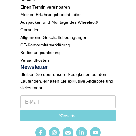
Einen Termin vereinbaren
Meinen Erfahrungsbericht teilen
Auspacken und Montage des Wheeleo®
Garantien
Allgemeine Geschäftsbedingungen
CE-Konformitätserklärung
Bedienungsanleitung
Versandkosten
Newsletter
Bleiben Sie über unsere Neuigkeiten auf dem
Laufenden, erhalten Sie exklusive Angebote und
vieles mehr.
E
S
-
p
M
r
a
a
S'inscrire
i
c
l
h
*
e
E