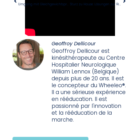
Umgang mit Gleichgewichtsproblemen nach einem Schlaganfall
Sturz zu Hause: Lösungen zur Risikobegrenzung
Geoffroy Dellicour
Geoffroy Dellicour est
kinésithérapeute au Centre
Hospitalier Neurologique
William Lennox (Belgique)
depuis plus de 20 ans. Il est
le concepteur du Wheeleo®.
Il a une sérieuse expérience
en rééducation. Il est
passionné par l'innovation
et la rééducation de la
marche.