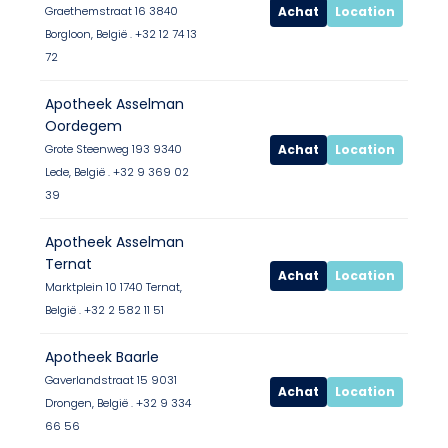
Achat
Location
Graethemstraat 16 3840
Borgloon, België . +32 12 74 13
72
Apotheek Asselman
Oordegem
Achat
Location
Grote Steenweg 193 9340
Lede, België . +32 9 369 02
39
Apotheek Asselman
Ternat
Achat
Location
Marktplein 10 1740 Ternat,
België . +32 2 582 11 51
Apotheek Baarle
Gaverlandstraat 15 9031
Achat
Location
Drongen, België . +32 9 334
66 56