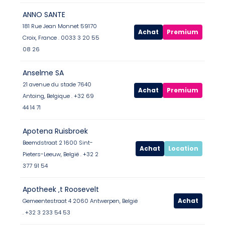
ANNO SANTE
181 Rue Jean Monnet 59170
Achat
Premium
Croix, France . 0033 3 20 55
08 26
Anselme SA
21 avenue du stade 7640
Achat
Premium
Antoing, Belgique . +32 69
44 14 71
Apotena Ruisbroek
Beemdstraat 2 1600 Sint-
Achat
Location
Pieters-Leeuw, België . +32 2
377 91 54
Apotheek ‚t Roosevelt
Achat
Gemeentestraat 4 2060 Antwerpen, België
. +32 3 233 54 53