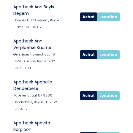
Apotheek Ann Beyls
Izegem
Achat
Location
Dam 45 8870 Izegem, België
. +32 51 30 06 87
Apotheek Ann
Verplaetse Kuurne
Achat
Location
Gen. Eisenhowerstraat 46
8520 Kuurne, België . +32
56 71 19 33
Apotheek Apobelle
Denderbelle
Achat
Location
Kapellenstraat 57 9280
Denderbelle, België . +32 52
57 54 37
Apotheek Apovita
Borgloon