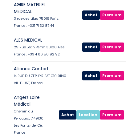
AGIRE MATERIEL
MEDICAL
Achat
Premium
3 rue des Lilas 75019 Paris,
France . +331 71 32 87 44
ALES MEDICAL
Achat
Premium
29 Rue Jean Perrin 30100 Alès,
France . +33 4 66 56 92 92
Alliance Confort
Achat
Premium
14 RUE DU ZEPHYR BAT C10 91140
VILLEJUST, France
Angers Loire
Médical
Chemin du
Achat
Location
Premium
Pellouard, 7 49130
Les Ponts-de-Cé,
France