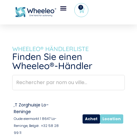
0
WHEELEO® HÄNDLERLISTE
Finden Sie einen
Wheeleo®-Händler
‚T Zorghuisje Lo-
Reninge
Achat
Location
Oude eiermarkt 1 8647 Lo-
Reninge, België . +32 58 28
99 11