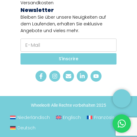
Versandkosten
Newsletter
Bleiben Sie über unsere Neuigkeiten auf
dem Laufenden, erhalten Sie exklusive
Angebote und vieles mehr.
E
-
M
S
a
S'inscrire
p
i
r
l
a
*
c
h
e
E
-
M
Wheeleo® Alle Rechte vorbehalten 2025
a
i
l
Niederländisch
Englisch
Französisch
Deutsch