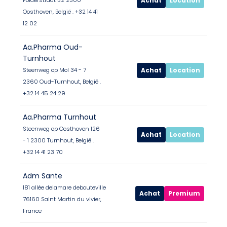
Achat
Location
Polderstraat 32 2300
Oosthoven, België . +32 14 41
12 02
Aa.Pharma Oud-
Turnhout
Achat
Location
Steenweg op Mol 34 - 7
2360 Oud-Turnhout, België .
+32 14 45 24 29
Aa.Pharma Turnhout
Steenweg op Oosthoven 126
Achat
Location
- 1 2300 Turnhout, België .
+32 14 41 23 70
Adm Sante
181 allée delamare debouteville
Achat
Premium
76160 Saint Martin du vivier,
France