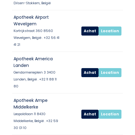
Dilsen-Stokkem, België
Apotheek Airport
Wevelgem
Achat
Location
Kortrijkstraat 360 8560
Wevelgem, België . +32 56 41
41 21
Apotheek America
Landen
Achat
Location
Gendarmerieplein 3 3400
Landen, België . +32 11 88 11
80
Apotheek Ampe
Middelkerke
Achat
Location
Leopoldlaan 11 8430
Middelkerke, België . +32 59
30 01 10