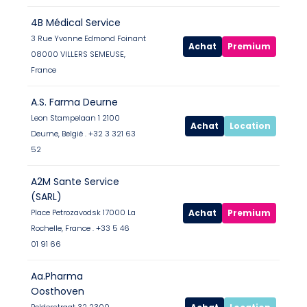
4B Médical Service
3 Rue Yvonne Edmond Foinant
Achat
Premium
08000 VILLERS SEMEUSE,
France
A.S. Farma Deurne
Leon Stampelaan 1 2100
Achat
Location
Deurne, België . +32 3 321 63
52
A2M Sante Service
(SARL)
Achat
Premium
Place Petrozavodsk 17000 La
Rochelle, France . +33 5 46
01 91 66
Aa.Pharma
Oosthoven