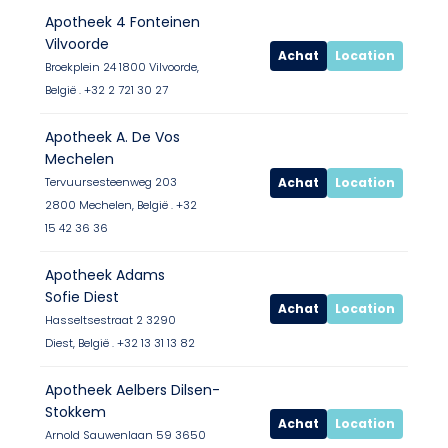
Apotheek 4 Fonteinen
Vilvoorde
Achat
Location
Broekplein 24 1800 Vilvoorde,
België . +32 2 721 30 27
Apotheek A. De Vos
Mechelen
Achat
Location
Tervuursesteenweg 203
2800 Mechelen, België . +32
15 42 36 36
Apotheek Adams
Sofie Diest
Achat
Location
Hasseltsestraat 2 3290
Diest, België . +32 13 31 13 82
Apotheek Aelbers Dilsen-
Stokkem
Achat
Location
Arnold Sauwenlaan 59 3650