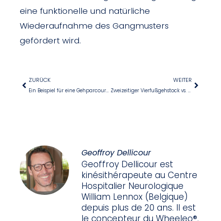
eine funktionelle und natürliche
Wiederaufnahme des Gangmusters
gefördert wird.
ZURÜCK
WEITER
Ein Beispiel für eine Gehparcours-Übung bei Hemiparese
Zweizeitiger Vierfußgehstock vs. zweizeitiger Wheeleo®
Geoffroy Dellicour
Geoffroy Dellicour est
kinésithérapeute au Centre
Hospitalier Neurologique
William Lennox (Belgique)
depuis plus de 20 ans. Il est
le concepteur du Wheeleo®.