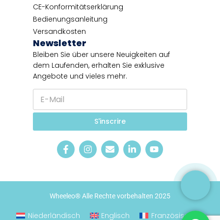
CE-Konformitätserklärung
Bedienungsanleitung
Versandkosten
Newsletter
Bleiben Sie über unsere Neuigkeiten auf
dem Laufenden, erhalten Sie exklusive
Angebote und vieles mehr.
E
-
M
E
a
S'inscrire
-
i
M
l
a
*
i
l
Wheeleo® Alle Rechte vorbehalten 2025
Niederländisch
Englisch
Französisch