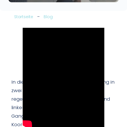
Startseite
–
Blog
In diesem klinischen Video wird der Gang in
zwei Phasen ausgeführt, mit einem
regelmäßigen Wechsel von rechtem und
linkem Schritt. Dieses rhythmische
Gangmuster ermöglicht es, die
Koordination und die Flüssigkeit der