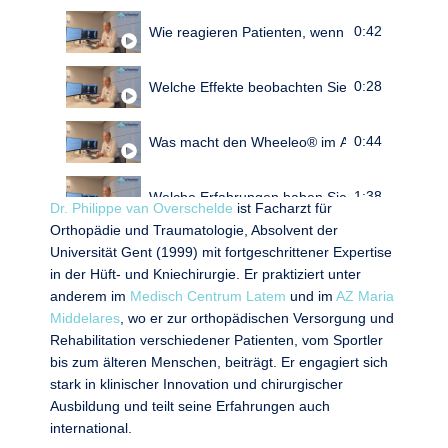
0:42
Wie reagieren Patienten, wenn sie den Wheel
0:28
Welche Effekte beobachten Sie bei Ihren Patie
0:44
Was macht den Wheeleo® im Alltag besonders 
1:38
Welche Erfahrungen haben Sie mit der Einfüh
Dr. Philippe van Overschelde
ist Facharzt für
Orthopädie und Traumatologie, Absolvent der
1:02
Für welche Patienten würden Sie den Wheele
Universität Gent (1999) mit fortgeschrittener Expertise
in der Hüft- und Kniechirurgie. Er praktiziert unter
anderem im
Medisch Centrum Latem
und im
AZ Maria
0:41
Welche Vorteile bietet der Wheeleo®?
Middelares
, wo er zur orthopädischen Versorgung und
Rehabilitation verschiedener Patienten, vom Sportler
0:45
Ist der Wheeleo® ein fester Bestandteil des Be
bis zum älteren Menschen, beiträgt. Er engagiert sich
stark in klinischer Innovation und chirurgischer
Ausbildung und teilt seine Erfahrungen auch
international.