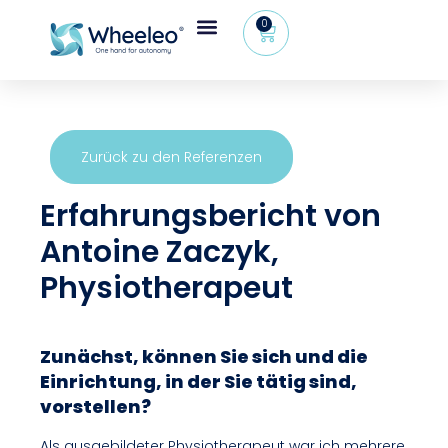
0
Wheeleo®, der Einhand-Rollator
Bereich für Gesundheitsfachkräfte
Zurück zu den Referenzen
Erfahrungsbericht von
Antoine Zaczyk,
Physiotherapeut
Zunächst, können Sie sich und die
Einrichtung, in der Sie tätig sind,
vorstellen?
Als ausgebildeter Physiotherapeut war ich mehrere