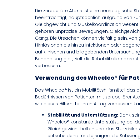
Die zerebelläre Ataxie ist eine neurologische 
beeinträchtigt, hauptsächlich aufgrund von Funk
Gleichgewicht und Muskelkoordination wesent
gehören unpräzise Bewegungen, Gleichgewichts
Gang. Die Ursachen können vielfältig sein, vo
Hirnläsionen bis hin zu Infektionen oder degene
auf klinischen und bildgebenden Untersuchung
Behandlung gibt, zielt die Rehabilitation darauf
verbessern.
Verwendung des Wheeleo® für Pati
Das Wheeleo® ist ein Mobilitätshilfsmittel, das
Bedürfnissen von Patienten mit zerebellärer Atax
wie dieses Hilfsmittel ihren Alltag verbessern ka
Stabilität und Unterstützung:
Dank sei
Wheeleo® konstante Unterstützung bei de
Gleichgewicht halten und das Sturzrisiko 
entscheidend für diejenigen, die Schwierig