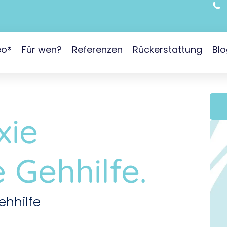
eo®
Für wen?
Referenzen
Rückerstattung
Bl
xie
 Gehhilfe.
ehhilfe